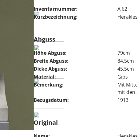
Inventarnummer:
A 62
Kurzbezeichnung:
Herakle
Abguss
Höhe Abguss:
79cm
Breite Abguss:
84.5cm
Dicke Abguss:
45.5cm
Material:
Gips
Bemerkung:
Mit Mitt
mit den
Bezugsdatum:
1913
Original
Name:
Herakle