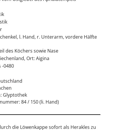
ik
stik
r
schenkel, l. Hand, r. Unterarm, vordere Hälfte
eil des Köchers sowie Nase
iechenland, Ort: Aigina
s -0480
eutschland
nchen
 Glyptothek
nummer: 84 / 150 (li. Hand)
durch die Löwenkappe sofort als Herakles zu