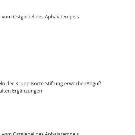
s vom Ostgiebel des Aphaiatempels
eln der Krupp-Körte-Stiftung erworbenAbguß
 alten Ergänzungen
s vom Ostgiebel des Aphaiatempels