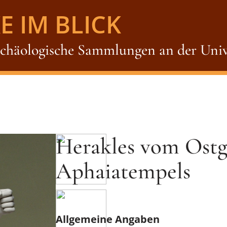
E IM BLICK
rchäologische Sammlungen an der Univ
Herakles vom Ostg
Aphaiatempels
Allgemeine Angaben