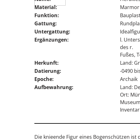
Material:
Marmor
Funktion:
Bauplast
Gattung:
Rundpla
Untergattung:
Idealfigu
Ergänzungen:
l. Unter
des r.
Fußes, T
Herkunft:
Land: Gr
Datierung:
-0490 bi
Epoche:
Archaik
Aufbewahrung:
Land: D
Ort: Mü
Museum:
Inventar
Die knieende Figur eines Bogenschützen ist 