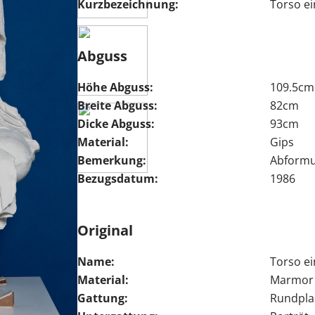
Kurzbezeichnung:
Torso ei
Abguss
Höhe Abguss:
109.5cm
Breite Abguss:
82cm
Dicke Abguss:
93cm
Material:
Gips
Bemerkung:
Abformu
Bezugsdatum:
1986
Original
Name:
Torso ei
Material:
Marmor
Gattung:
Rundpla