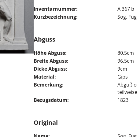
Inventarnummer:
A 367 b
Kurzbezeichnung:
Sog. Fu
Abguss
Höhe Abguss:
80.5cm
Breite Abguss:
96.5cm
Dicke Abguss:
9cm
Material:
Gips
Bemerkung:
Abguß o
teilweis
Bezugsdatum:
1823
Original
Name:
Sog. Fu