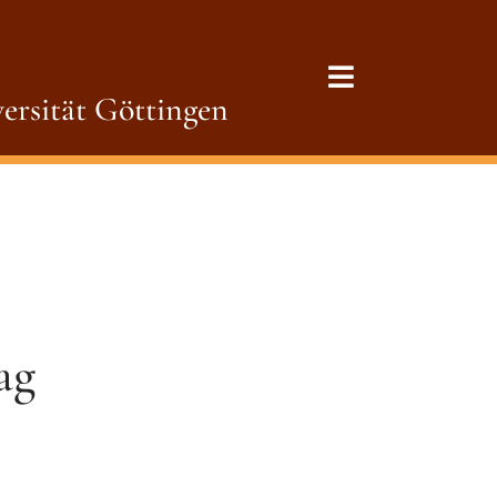
ersität Göttingen
ag