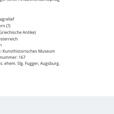
grelief
rn (?)
(Griechische Antike)
sterreich
n
 Kunsthistorisches Museum
rnummer: 167
s: ehem. Slg. Fugger, Augsburg.